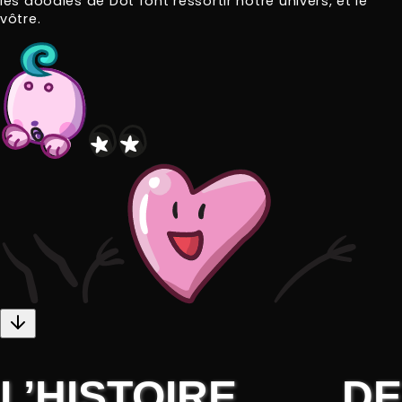
les doodles de Dot font ressortir notre univers, et le
vôtre.
L’HISTOIRE DE