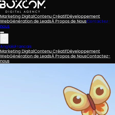
Marketing Digital
Contenu Créatif
Développement
Web
Génération de Leads
À Propos de Nous
Contactez-
nous
FR
Anglais
Francais
Marketing Digital
Contenu Créatif
Développement
Web
Génération de Leads
À Propos de Nous
Contactez-
nous